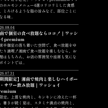
のホルモンメニュー4選コリコリとした食感
、とろけるような脂の旨みなど、部位ごとに
なる味...
26.08.04
南で個室の食べ放題ならココ！｜ワッシ
イpremium
席半個室の落ち着いた空間で、食べ放題をゆ
たり満喫！湘南で食べ放題を楽しむなら、お
理はもちろん、お店の雰囲気や座席も気にな
ポイントでは...
26.07.31
期間限定】湘南で焼肉と楽しむハイボー
・サワー飲み放題｜ワッショイ
remium
限定。上質な焼肉と、キンキンに冷えた一杯
。暑さが続く夏は、スタミナ満点の焼肉と、