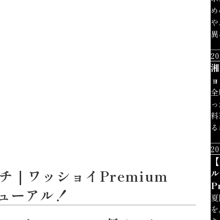
め
や
異
20
湘
ョ
全
っ
料
る
20
【
｜ワッショイPremium
ル
P
ニューアル！
夏
を