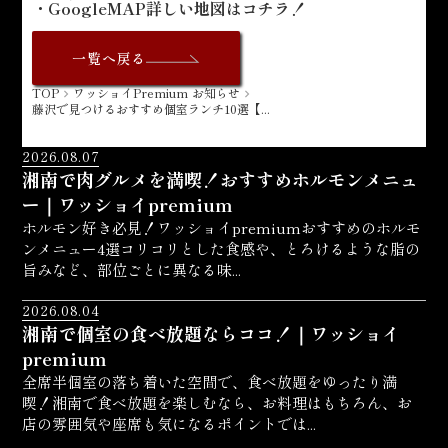
・GoogleMAP詳しい地図は
コチラ！
一覧へ戻る
TOP
ワッショイPremium お知らせ
navigate_next
navigate_next
藤沢で見つけるおすすめ個室ランチ10選【...
2026.08.07
湘南で肉グルメを満喫！おすすめホルモンメニュ
ー｜ワッショイpremium
ホルモン好き必見！ワッショイpremiumおすすめのホルモ
ンメニュー4選コリコリとした食感や、とろけるような脂の
旨みなど、部位ごとに異なる味...
2026.08.04
湘南で個室の食べ放題ならココ！｜ワッショイ
premium
全席半個室の落ち着いた空間で、食べ放題をゆったり満
喫！湘南で食べ放題を楽しむなら、お料理はもちろん、お
店の雰囲気や座席も気になるポイントでは...