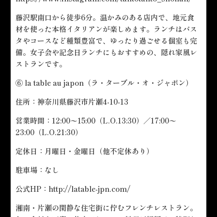
藤沢駅南口から徒歩6分。温かみのある店内で、地元食
材を使った本格イタリアンが楽しめます。ランチはパス
タやコースなど種類豊富で、ゆったり過ごせる個室も完
備。女子会や記念日ランチにもおすすめの、隠れ家風レ
ストランです。
⑥ la table au japon（ラ・ターブル・オ・ジャポン）
住所：神奈川県藤沢市片瀬4-10-13
営業時間：12:00〜15:00（L.O.13:30）／17:00〜
23:00（L.O.21:30）
定休日：月曜日・金曜日（他不定休あり）
駐車場：なし
公式HP：
http://latable-jpn.com/
湘南・片瀬の閑静な住宅街に佇むフレンチレストラン。