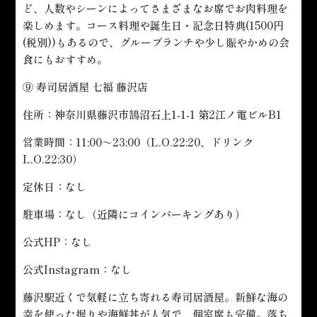
ど、人数やシーンによってさまざまなお席でお肉料理を
楽しめます。コース料理や誕生日・記念日特典(1500円
(税別))もあるので、グループランチや少し賑やかめの会
食にもおすすめ。
⑨ 寿司居酒屋 七福 藤沢店
住所：神奈川県藤沢市鵠沼石上1-1-1 第2江ノ電ビルB1
営業時間：11:00～23:00（L.O.22:20、ドリンク
L.O.22:30）
定休日：なし
駐車場：なし（近隣にコインパーキングあり）
公式HP：なし
公式Instagram：なし
藤沢駅近くで気軽に立ち寄れる寿司居酒屋。新鮮な海の
幸を使った握りや海鮮丼が人気で、個室席も完備。落ち