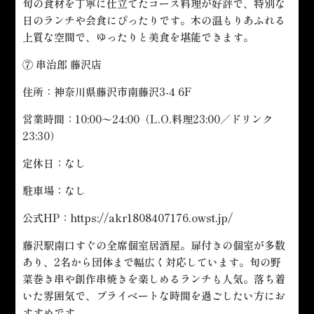
旬の食材を丁寧に仕立てたコース料理が好評で、特別な
日のランチや会食にぴったりです。木の温もりあふれる
上質な空間で、ゆったりと美食を堪能できます。
⑦ 串治郎 藤沢店
住所：神奈川県藤沢市南藤沢3-4 6F
営業時間：10:00〜24:00（L.O.料理23:00／ドリンク
23:30）
定休日：なし
駐車場：なし
公式HP：
https://akr1808407176.owst.jp/
藤沢駅南口すぐの全席個室居酒屋。扉付きの個室が多数
あり、2名から団体まで幅広く対応しています。旬の野
菜巻き串や創作串焼きを楽しめるランチも人気。落ち着
いた雰囲気で、プライベートな時間を過ごしたい方にお
すすめです。