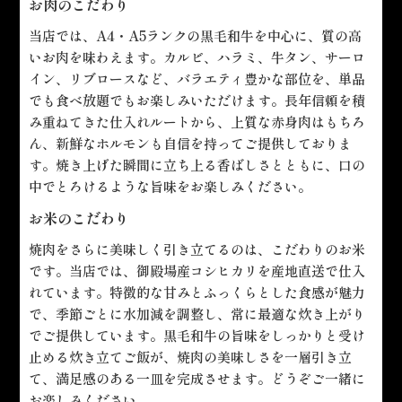
お肉のこだわり
当店では、A4・A5ランクの黒毛和牛を中心に、質の高
いお肉を味わえます。カルビ、ハラミ、牛タン、サーロ
イン、リブロースなど、バラエティ豊かな部位を、単品
でも食べ放題でもお楽しみいただけます。長年信頼を積
み重ねてきた仕入れルートから、上質な赤身肉はもちろ
ん、新鮮なホルモンも自信を持ってご提供しておりま
す。焼き上げた瞬間に立ち上る香ばしさとともに、口の
中でとろけるような旨味をお楽しみください。
お米のこだわり
焼肉をさらに美味しく引き立てるのは、こだわりのお米
です。当店では、御殿場産コシヒカリを産地直送で仕入
れています。特徴的な甘みとふっくらとした食感が魅力
で、季節ごとに水加減を調整し、常に最適な炊き上がり
でご提供しています。黒毛和牛の旨味をしっかりと受け
止める炊き立てご飯が、焼肉の美味しさを一層引き立
て、満足感のある一皿を完成させます。どうぞご一緒に
お楽しみください。