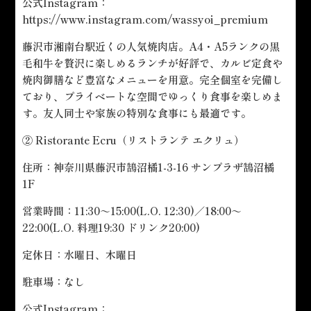
公式Instagram：
https://www.instagram.com/wassyoi_premium
藤沢市湘南台駅近くの人気焼肉店。A4・A5ランクの黒
毛和牛を贅沢に楽しめるランチが好評で、カルビ定食や
焼肉御膳など豊富なメニューを用意。完全個室を完備し
ており、プライベートな空間でゆっくり食事を楽しめま
す。友人同士や家族の特別な食事にも最適です。
② Ristorante Ecru（リストランテ エクリュ）
住所：神奈川県藤沢市鵠沼橘1-3-16 サンプラザ鵠沼橘
1F
営業時間：11:30～15:00(L.O. 12:30)／18:00～
22:00(L.O. 料理19:30 ドリンク20:00)
定休日：水曜日、木曜日
駐車場：なし
公式Instagram：