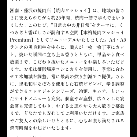
湘南・藤沢の焼肉店【焼肉ワッショイ】は、地域の皆さ
まに支えられながら約25年間、焼肉一筋で歩んでまいり
ました。このたび、"日常の中の非日常"をテーマに、く
つろぎと香ばしさが調和する空間【本格焼肉ワッショイ
Premium】としてリニューアルいたしました。A4・A5
ランクの黒毛和牛を中心に、職人が一枚一枚丁寧にカッ
ト。焼いた瞬間に立ち上る香りとともに、単品から食べ
放題まで、こだわり抜いたメニューをお楽しみいただけ
ます。お米は御殿場産コシヒカリを使用し、季節に合わ
せて水加減を調整。常に最高の炊き加減でご提供。さら
に、黒毛和牛そぼろを使用した石焼ビビンバ、辛さ調整
ができるユッケジャンシリーズ、冷麺、キムチ、といっ
たサイドメニューも充実。個室やお座敷、広々とした宴
会席も完備しており、お子さま連れから大人数のご宴会
まで、どなたでも安心してご利用いただけます。ご家族
やご友人との楽しいひとときに、心もお腹も満たされる
焼肉時間をお届けいたします。