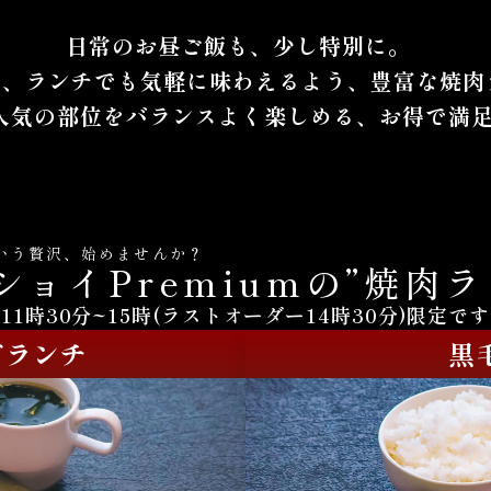
日常のお昼ご飯も、少し特別に。
を、ランチでも気軽に味わえるよう、豊富な焼
人気の部位をバランスよく楽しめる、お得で満足
という贅沢、始めませんか？
ショイPremiumの”焼肉ラ
11時30分~15時(ラストオーダー14時30分)限定です
ビランチ
黒