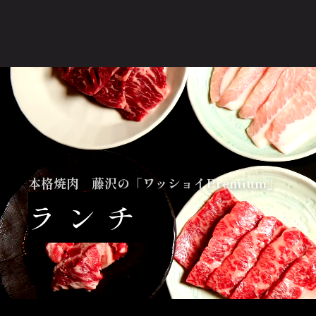
本格焼肉 藤沢の「ワッショイPremium」
ランチ