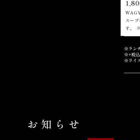
1,8
WAG
スープ
す。 
※ラン
※+税
※ライ
お知らせ