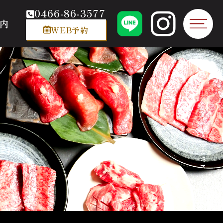
0466-86-3577
内
WEB予約
SCROLL DOWN