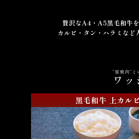
贅沢なA4・A5黒毛和牛
カルビ・タン・ハラミなど
”昼焼肉”
ワッ
黒毛和牛 上カル