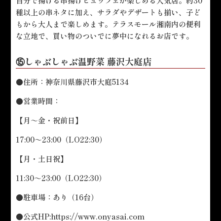
自分で揚げる串揚げビュッフェが楽しめる人気店。約30
種以上の串ネタに加え、サラダやデザートも揃い、子ど
もから大人まで楽しめます。テラスモール湘南内の便利
な立地で、買い物のついでに夢中になれるお店です。
⑮しゃぶしゃぶ温野菜 藤沢大庭店
●住所：神奈川県藤沢市大庭5134
●営業時間：
【月～金・祝前日】
17:00～23:00（LO22:30）
【月・土日祝】
11:30～23:00（LO22:30）
●駐車場：あり（16台）
●公式HP:
https://www.onyasai.com