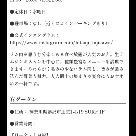
●定休日：水曜日
●駐車場：なし（近くにコインパーキングあり）
●公式インスタグラム：
https://www.instagram.com/hitsuji_fujisawa/
ラム肉を思う存分楽しめる食べ放題が人気のお店。生ラ
ムジンギスカンを中心に、種類豊富なメニューを満喫で
きます。やわらかく臭みの少ないラム肉と、旨みが染み
込んだ野菜も魅力。友人同士の集まりや宴会にもおすす
めの一軒です。
⑥グータン
●住所： 神奈川県藤沢市辻堂1-4-19 SURF 1F
●営業時間：
【月～金・土日祝】