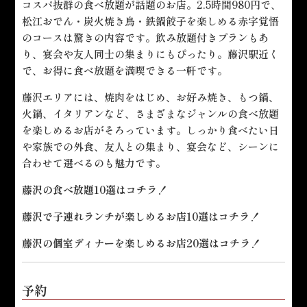
コスパ抜群の食べ放題が話題のお店。2.5時間980円で、
松江おでん・炭火焼き鳥・鉄鍋餃子を楽しめる赤字覚悟
のコースは驚きの内容です。飲み放題付きプランもあ
り、宴会や友人同士の集まりにもぴったり。藤沢駅近く
で、お得に食べ放題を満喫できる一軒です。
藤沢エリアには、焼肉をはじめ、お好み焼き、もつ鍋、
火鍋、イタリアンなど、さまざまなジャンルの食べ放題
を楽しめるお店がそろっています。しっかり食べたい日
や家族での外食、友人との集まり、宴会など、シーンに
合わせて選べるのも魅力です。
藤沢の食べ放題10選は
コチラ！
藤沢で子連れランチが楽しめるお店10選は
コチラ！
藤沢の個室ディナーを楽しめるお店20選は
コチラ！
予約