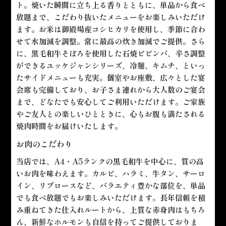
ト。焼いた瞬間に立ち上る香りとともに、単品から食べ
放題まで、こだわり抜いたメニューをお楽しみいただけ
ます。お米は御殿場産コシヒカリを使用し、季節に合わ
せて水加減を調整。常に最高の炊き加減でご提供。さら
に、黒毛和牛そぼろを使用した石焼ビビンバ、辛さ調整
ができるユッケジャンシリーズ、冷麺、キムチ、といっ
たサイドメニューも充実。個室やお座敷、広々とした宴
会席も完備しており、お子さま連れから大人数のご宴会
まで、どなたでも安心してご利用いただけます。ご家族
やご友人との楽しいひとときに、心もお腹も満たされる
焼肉時間をお届けいたします。
お肉のこだわり
当店では、A4・A5ランクの黒毛和牛を中心に、質の高
いお肉を味わえます。カルビ、ハラミ、牛タン、サーロ
イン、リブロースなど、バラエティ豊かな部位を、単品
でも食べ放題でもお楽しみいただけます。長年信頼を積
み重ねてきた仕入れルートから、上質な赤身肉はもちろ
ん、新鮮なホルモンも自信を持ってご提供しておりま