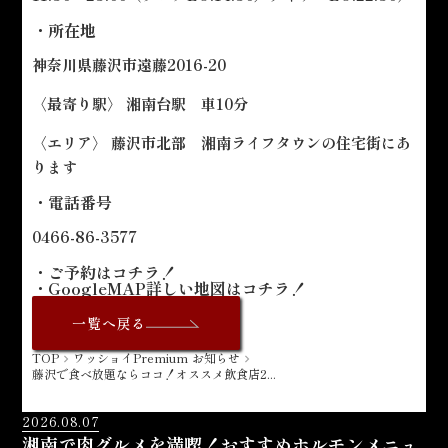
・所在地
神奈川県藤沢市遠藤2016-20
〈最寄り駅〉 湘南台駅 車10分
〈エリア〉 藤沢市北部 湘南ライフタウンの住宅街にあ
ります
・電話番号
0466-86-3577
・ご予約は
コチラ！
・GoogleMAP詳しい地図は
コチラ！
一覧へ戻る
TOP
ワッショイPremium お知らせ
navigate_next
navigate_next
藤沢で食べ放題ならココ！オススメ飲食店2...
2026.08.07
湘南で肉グルメを満喫！おすすめホルモンメニュ