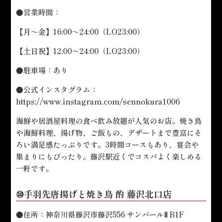
●営業時間：
【月～金】16:00～24:00（LO23:00）
【土日祝】12:00～24:00（LO23:00）
●駐車場：あり
●公式インスタグラム：
https://www.instagram.com/sennokura1006
海鮮や居酒屋料理の食べ飲み放題が人気のお店。焼き鳥
や海鮮料理、揚げ物、ご飯もの、デザートまで豊富にそ
ろい満足感たっぷりです。3時間コースもあり、宴会や
集まりにもぴったり。藤沢駅近くでコスパよく楽しめる
一軒です。
⑩手羽先唐揚げと焼き鳥 酌 藤沢北口店
●住所：神奈川県藤沢市藤沢556 サンパールⅡ B1F