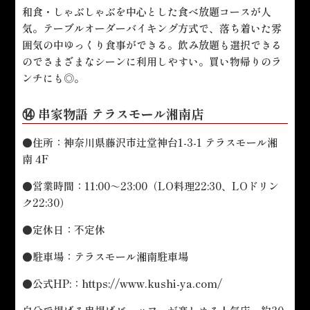
和食・しゃぶしゃぶを中心とした食べ放題コースが人
気。テーブルオーダーバイキング方式で、落ち着いた雰
囲気の中ゆっくり食事ができる。飲み放題も選択できる
のでさまざまなシーンに利用しやすい。買い物帰りのラ
ンチにも◎。
⑭ 串家物語 テラスモール湘南店
●住所：神奈川県藤沢市辻堂神台1-3-1 テラスモール湘
南 4F
●営業時間：11:00～23:00（LO料理22:30、LOドリン
ク22:30）
●定休日：不定休
●駐車場：テラスモール湘南駐車場
●公式HP:：
https://www.kushi-ya.com/