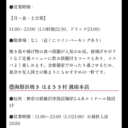
●営業時間：
【月～金・土日祝】
11:00～23:00（LO料理22:30、ドリンク23:00）
●駐車場：なし（近くにコインパーキングあり）
焼き鳥や揚げ物の食べ放題が人気のお店。唐揚げやポテ
トなど定番メニューに飲み放題付きコースもあり、コス
パよく楽しめます。全席個室でゆったり過ごせるため、
宴会や友人同士の集まりにもおすすめの一軒です。
⑪海鮮浜焼き はまさき村 湘南本店
●住所：神奈川県藤沢市鵠沼海岸2‑4‑8 ルミナール鵠沼
1F
●営業時間：11:00〜22:00（LO21:00）※最終入店
20:50