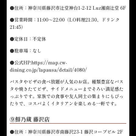
●住所：神奈川県藤沢市辻堂神台1-2-12 Luz湘南辻堂 6F
●営業時間：11:00～22:00（LO料理21:30、ドリンク
21:45）
●定休日：不定休
●駐車場：なし
●公式HP:
https://map.cw-
dining.co.jp/lapausa/detail/4080/
パスタやピザの食べ放題が人気のお店。種類豊富なパス
タや焼きたてピザ、サイドメニューまでそろい満足感た
っぷりです。家族での食事や友人同士の集まりにもぴっ
たりで、コスパよくイタリアンを楽しめる一軒です。
⑨鮮乃蔵 藤沢店
●住所：神奈川県藤沢市南藤沢23-1 藤沢コープビル 2F