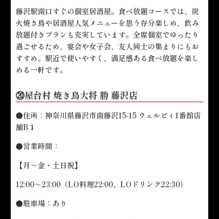
藤沢駅南口すぐの個室居酒屋。食べ放題コースでは、炭
火焼き鳥や居酒屋人気メニューを思う存分楽しめ、飲み
放題付きプランも充実しています。全席個室でゆったり
過ごせるため、宴会や女子会、友人同士の集まりにもお
すすめ。駅近で使いやすく、満足感ある食べ放題を楽し
める一軒です。
⑳屋台村 焼き鳥大将 勝 藤沢店
●住所：神奈川県藤沢市南藤沢15-15 ウェルビィ1番館店
舗B１
●営業時間：
【月～金・土日祝】
12:00～23:00（LO料理22:00、LOドリンク22:30）
●駐車場：あり