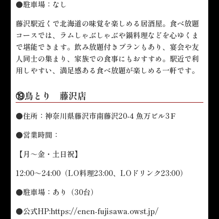
●駐車場：なし
藤沢駅近くで北海道の味覚を楽しめる居酒屋。食べ放題
コースでは、ラムしゃぶしゃぶや鍋料理などを心ゆくま
で堪能できます。飲み放題付きプランもあり、宴会や友
人同士の集まり、家族での食事にもおすすめ。駅近で利
用しやすい、満足感ある食べ放題が楽しめる一軒です。
⑲鳥とり 藤沢店
●住所：神奈川県藤沢市南藤沢20-4 魚万ビル3Ｆ
●営業時間：
【月～金・土日祝】
12:00～24:00（LO料理23:00、LOドリンク23:00）
●駐車場：あり（30台）
●公式HP:
https://enen-fujisawa.owst.jp/